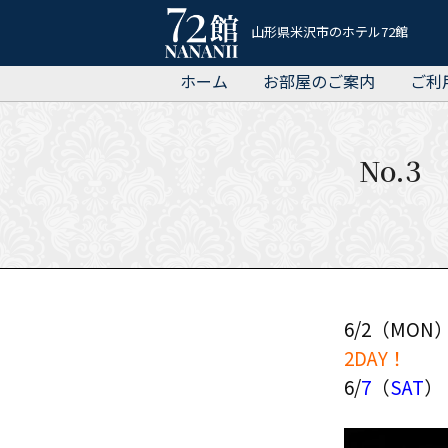
ホ
山形県米沢市のホテル72館
テ
ホーム
お部屋のご案内
ご利
ル
72
館
No.3
6/
2（MON）
2DAY！
6/
7
（
SAT
）