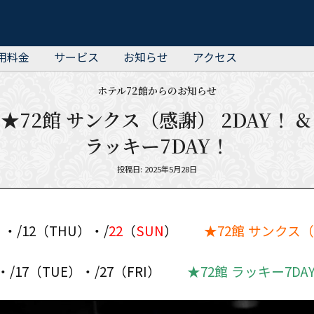
用料金
サービス
お知らせ
アクセス
ホテル72館からのお知らせ
 ★72館 サンクス（感謝） 2DAY！ &
ラッキー7DAY！
Posted
投稿日: 2025年5月28日
on
・/12（THU）・/
22
（
SUN
）
★72館 サンクス
・/17（TUE）・/27（FRI）
★72館 ラッキー7DA