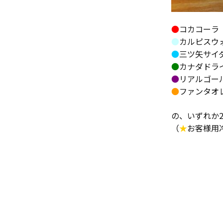
●
コカコーラ
●
カルピスウ
●
三ツ矢サイ
●
カナダドラ
●
リアルゴー
●
ファンタオ
の、いずれか
（
★
お客様用