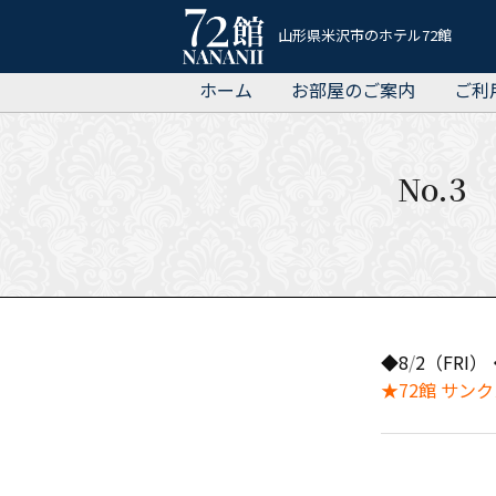
ホ
山形県米沢市のホテル72館
テ
ホーム
お部屋のご案内
ご利
ル
72
館
No.3
◆8
/
2（FRI）
★72館 サンク