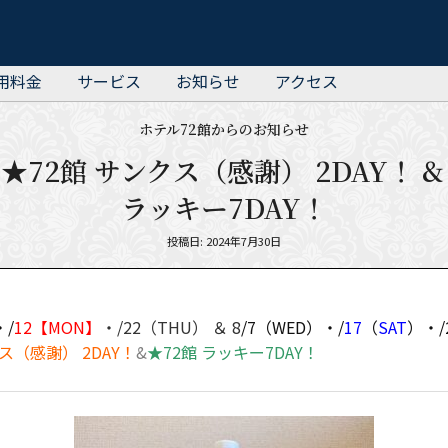
用料金
サービス
お知らせ
アクセス
ホテル72館からのお知らせ
 ★72館 サンクス（感謝） 2DAY！ &
ラッキー7DAY！
Posted
投稿日: 2024年7月30日
on
・/
12【MON】
・/22（THU） ＆ 8
/7（WED）・/
17
（
SAT
）・/
ス（感謝） 2DAY！
&
★72館 ラッキー7DAY！