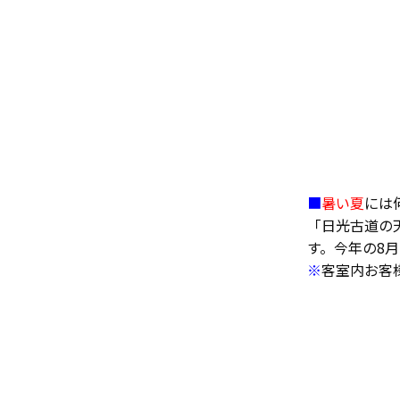
■
暑い夏
には
「日光古道の
す。今年の8
※
客室内お客