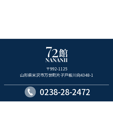
ホ
テ
ル
〒992-1125
72
山形県米沢市万世町片子戸板川向4348-1
館
0238-28-2472