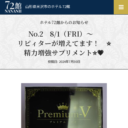
ホ
山形県米沢市のホテル72館
テ
ル
ホテル72館からのお知らせ
72
館
No.2 8/1（FRI）～
リピィターが増えてます！ ⭐
精力増強サプリメント⭐💗
Posted
投稿日: 2024年7月30日
on