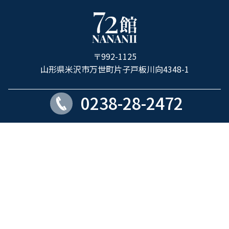
ホ
テ
ル
〒992-1125
72
山形県米沢市万世町片子戸板川向4348-1
館
0238-28-2472
ROOM
PARKING
17室
17台
Copyright © ホテル72館 all rights reserved.
個人情報保護方針