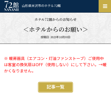
ホ
山形県米沢市のホテル72館
テ
ル
ホテル72館からのお知らせ
72
館
＜ホテルからのお願い＞
Posted
投稿日: 2023年10月30日
on
※ 暖房器具（エアコン・灯油ファンストーブ）ご使用中
は客室の換気扇はOFF（使用しない）にして下さい。→暖
かくなりません。
記事一覧