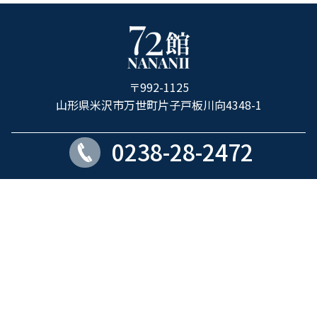
ホ
テ
ル
〒992-1125
72
山形県米沢市万世町片子戸板川向4348-1
館
0238-28-2472
ROOM
PARKING
17室
17台
Copyright © ホテル72館 all rights reserved.