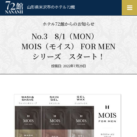
ホ
山形県米沢市のホテル72館
テ
ル
ホテル72館からのお知らせ
72
館
No.3 8/1（MON）
MOIS（モイス） FOR MEN
シリーズ スタート！
Posted
投稿日: 2022年7月29日
on