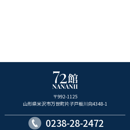
ホ
テ
ル
〒992-1125
72
山形県米沢市万世町片子戸板川向4348-1
館
0238-28-2472