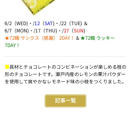
6/2（WED)・/
12
（
SAT
)・/22（TUE) ＆
6/7（MON)・/17（THU)・/
27
（
SUN
)
★72館 サンクス（感謝） 2DAY！
&
★72館 ラッキー
7DAY！
■
具材とチョコレートのコンビネーションが楽しめる枝の
形のチョコレートです。瀬戸内産のレモンの果汁パウダー
を使用して爽やかなレモネード味の小枝をつくりました。
記事一覧