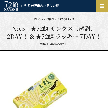
ホ
山形県米沢市のホテル72館
テ
ル
ホテル72館からのお知らせ
72
館
No.5 ★72館 サンクス（感謝）
2DAY！ & ★72館 ラッキー 7DAY！
Posted
投稿日: 2021年5月28日
on