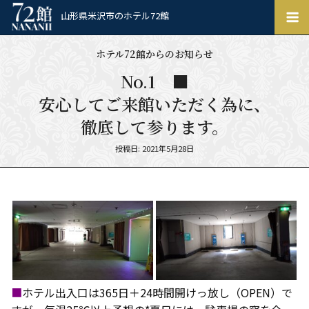
ホ
山形県米沢市のホテル72館
テ
ル
ホテル72館からのお知らせ
72
館
No.1 ■
安心してご来館いただく為に、
徹底して参ります。
Posted
投稿日: 2021年5月28日
on
■
ホテル出入口は365日＋24時間開けっ放し（OPEN）で