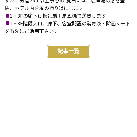
すが、気温25℃以上予想の*夏日には、駐車場の窓を全
開、ホテル内を風の通り道にします。
■
1・3Fの廊下は換気扇＋扇風機で送風します。
■
1・3F階段入口、廊下、客室配置の消毒液・除菌シート
を有効にご活用下さい。
記事一覧