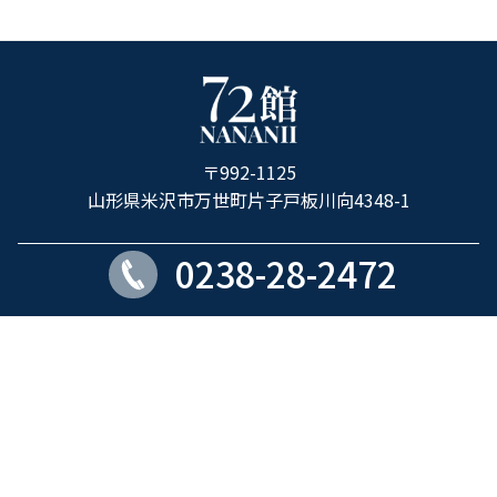
ホ
テ
ル
〒992-1125
72
山形県米沢市万世町片子戸板川向4348-1
館
0238-28-2472
ROOM
PARKING
17室
17台