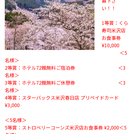
募下さ
い！！
1等賞：くら
寿司米沢店
お食事券
¥10,000
＜5
名様＞
2等賞：
ホテル72館無料ご宿泊券
＜3
名様＞
3等賞：ホテル72館無料ご休憩券
＜3
名様＞
4等賞：スターバックス米沢春日店 プリペイドカード
¥3,000
………………………………………………………………………
＜5名様＞
5等賞：ストロベリーコーンズ米沢店お食事券 ¥2,000＜5