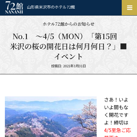
ホ
山形県米沢市のホテル72館
テ
ル
ホテル72館からのお知らせ
72
館
No.1 ～4/5（MON）「第15回
米沢の桜の開花日は何月何日？」■
イベント
Posted
投稿日: 2021年3月31日
on
さあ！いよ
いよ間もな
く開花です
よ！締切は
4/5至急ご応