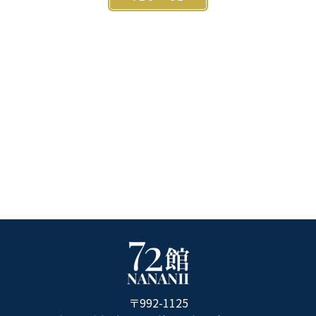
ホ
テ
ル
〒992-1125