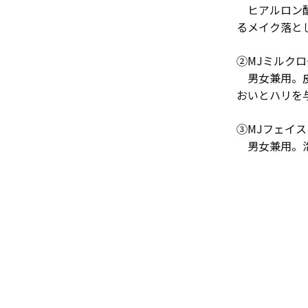
…
ヒアルロン
るメイク落と
②MJミルク
…
男女兼用。
おいとハリを
③MJフェイ
…
男女兼用。