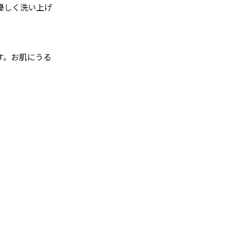
優しく洗い上げ
す。お肌にうる
。