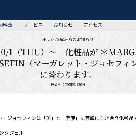
用料金
サービス
お知らせ
アクセス
ホテル72館からのお知らせ
 10/1（THU）～ 化粧品が ＊MAR
OSEFIN（マーガレット・ジョセフィ
に替わります。
Posted
投稿日: 2020年9月30日
on
ト・ジョセフィンは「美」と「健康」に真摯に向き合う化粧品
ジングジェル