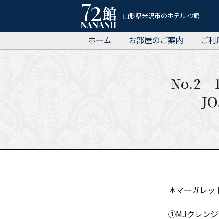
ホ
山形県米沢市のホテル72館
テ
ホーム
お部屋のご案内
ご利
ル
72
館
No.2
J
＊マーガレッ
①MJクレン