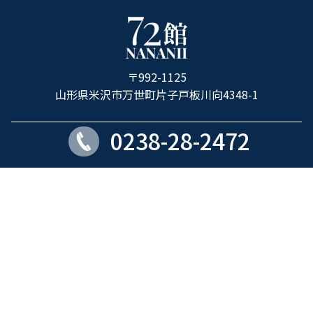
ホ
テ
ル
〒992-1125
72
山形県米沢市万世町片子戸板川向4348-1
館
0238-28-2472
ROOM
PARKING
17室
17台
Copyright © ホテル72館 all rights reserved.
個人情報保護方針