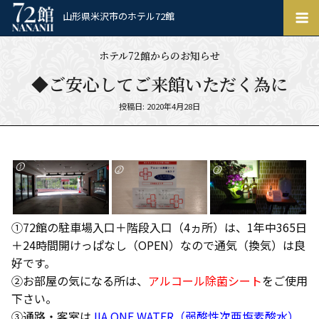
ホ
山形県米沢市のホテル72館
テ
ル
ホテル72館からのお知らせ
72
館
◆ご安心してご来館いただく為に
Posted
投稿日: 2020年4月28日
on
①72館の駐車場入口＋階段入口（4ヵ所）は、1年中365日
＋24時間開けっぱなし（OPEN）なので通気（換気）は良
好です。
②お部屋の気になる所は、
アルコール除菌シート
をご使用
下さい。
③通路・客室は
JIA ONE WATER（弱酸性次亜塩素酸水）